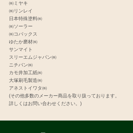
㈱ミヤキ
㈱リンレイ
日本特殊塗料㈱
㈱ソーラー
㈱コバックス
ゆたか磨材㈱
サンマイト
スリーエムジャパン㈱
ニチバン㈱
カモ井加工紙㈱
大塚刷毛製造㈱
アネストイワタ㈱
(その他多数のメーカー商品を取り扱っております。
詳しくはお問い合わせください。)