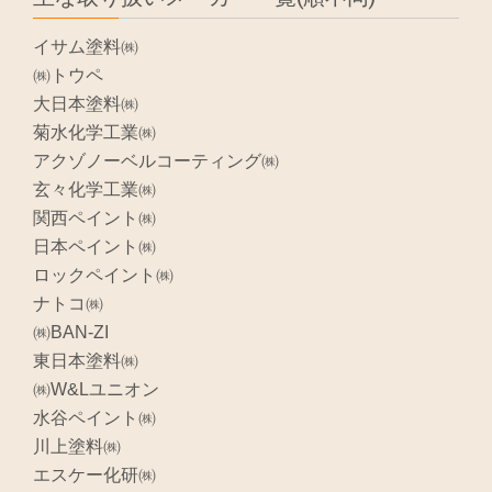
イサム塗料㈱
㈱トウペ
大日本塗料㈱
菊水化学工業㈱
アクゾノーベルコーティング㈱
玄々化学工業㈱
関西ペイント㈱
日本ペイント㈱
ロックペイント㈱
ナトコ㈱
㈱BAN-ZI
東日本塗料㈱
㈱W&Lユニオン
水谷ペイント㈱
川上塗料㈱
エスケー化研㈱